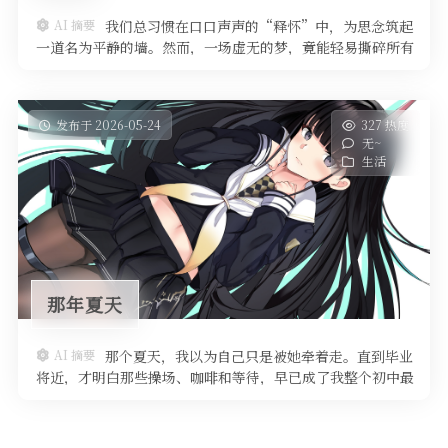
AI 摘要
我们总习惯在口口声声的“释怀”中，为思念筑起
一道名为平静的墙。然而，一场虚无的梦，竟能轻易撕碎所有
伪装。那些藏在青春深处、从未得回应的欢喜，究竟是自我感
动的幻象，还是无法在现实中安放的执念？
发布于 2026-05-24
327 热度
无~
生活
那年夏天
AI 摘要
那个夏天，我以为自己只是被她牵着走。直到毕业
将近，才明白那些操场、咖啡和等待，早已成了我整个初中最
放不下的秘密。